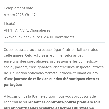
Complément date
4 mars 2026, 9h - 17h
Lieu(x)
AMPHI A, INSPÉ Chamalières
36 avenue Jean Jaurès 63400 Chamalières
Ce colloque, après une pause régénératrice, fait son retour
cette année. Celui-ci vise à réunir, enseignant·es,
enseignant·es spécialisé·es, professionnel·les du médico-
social, parents, enseignant·es-chercheur·es, inspecteur·trices
de l’Éducation nationale, formateur·trices, étudiant·es lors
d'une
journée de réflexion sur des thématiques vives et
partagées
.
A l’occasion de la 10ème édition, nous vous proposons de
réfléchir là où
l’enfant se confronte pour la première fois
aux apprentissages scolaires et normes du système :