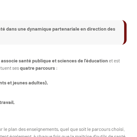
nté dans une dynamique partenariale en direction des
associe santé publique et sciences de l’éducation
et est
ituent ses
quatre parcours
:
nts et jeunes adultes),
ravail,
le plan des enseignements, quel que soit le parcours choisi.
ent également, à chaque fois que la maitrise d’outils de santé