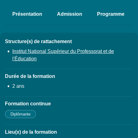
Présentation
Admission
Programme
Accéder aux sections de la fich
Structure(s) de rattachement
Détails
Institut National Supérieur du Professorat et de
l'Éducation
Durée de la formation
2 ans
Formation continue
Diplômante
Lieu(x) de la formation