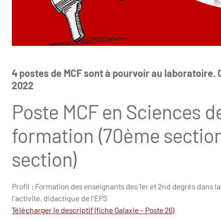
4 postes de MCF sont à pourvoir au laboratoire.
2022
Poste MCF en Sciences de 
formation (70ème sectio
section)
Profil : Formation des enseignants des 1er et 2nd degrés dans l
l'activité, didactique de l'EPS
Télécharger le descriptif (fiche Galaxie - Poste 26)