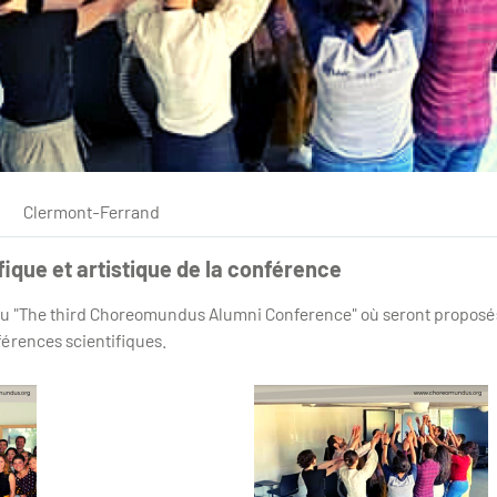
Clermont-Ferrand
que et artistique de la conférence
 lieu "The third Choreomundus Alumni Conference" où seront propo
férences scientifiques.