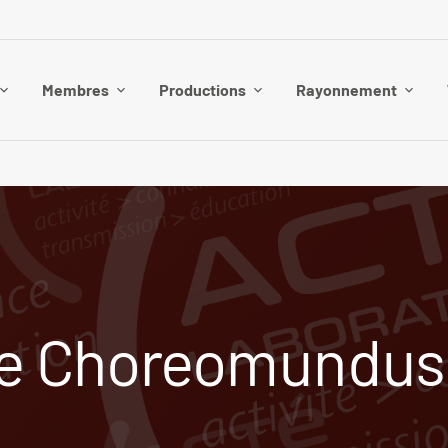
Membres
Productions
Rayonnement
e Choreomundus