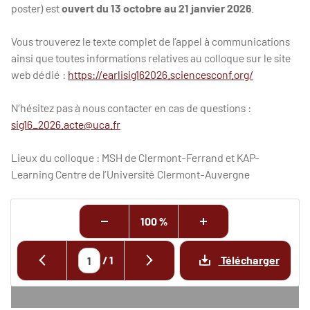
poster) est
ouvert du 13 octobre au 21 janvier 2026
.
Vous trouverez le texte complet de l’appel à communications
ainsi que toutes informations relatives au colloque sur le site
web dédié :
https://earlisig162026.sciencesconf.org/
N’hésitez pas à nous contacter en cas de questions :
sig16_2026.acte@uca.fr
Lieux du colloque : MSH de Clermont-Ferrand et KAP-
Learning Centre de l’Université Clermont-Auvergne
100 %
/
1
Télécharger