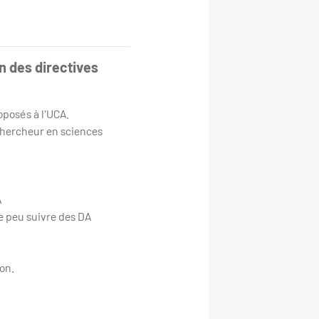
n des directives
oposés à l'UCA.
chercheur en sciences
A
e peu suivre des DA
ion.