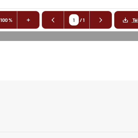
100 %
/
1
Té