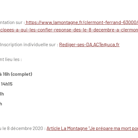
ntation sur :
https://www.lamontagne.fr/clermont-ferrand-63000
ticipees-a-qui-les-confier-reponse-des-le-8-decembre-a-clermon
 Inscription individuelle sur :
Rediger-ses-DA.ACTe@uca.fr
t lieu les :
 à 16h (complet)
 14h15
1h
6h
nu le 8 décembre 2020 :
Article La Montagne "Je prépare ma mort po