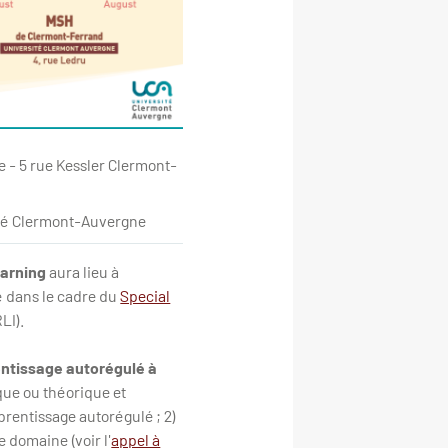
 - 5 rue Kessler Clermont-
ité Clermont-Auvergne
earning
aura lieu à
é dans le cadre du
Special
LI).
entissage autorégulé à
que ou théorique et
pprentissage autorégulé ; 2)
 domaine (voir l'
appel à