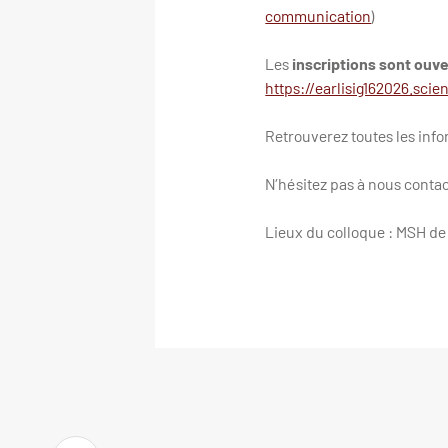
communication
)
Les
inscriptions sont ouver
https://earlisig162026.sci
Retrouverez toutes les info
N’hésitez pas à nous contac
Lieux du colloque : MSH d