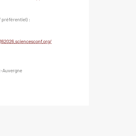
 préférentiel) :
ig162026.sciencesconf.org/
nt-Auvergne