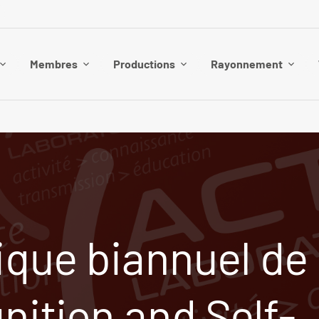
Membres
Productions
Rayonnement
ique biannuel de
nition and Self-