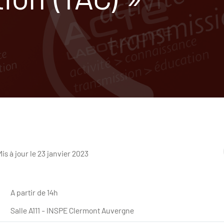
is à jour le 23 janvier 2023
A partir de 14h
Salle A111 - INSPE Clermont Auvergne