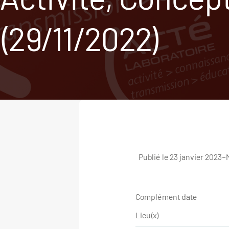
(29/11/2022)
Publié le 23 janvier 2023
–
M
Complément date
Lieu(x)