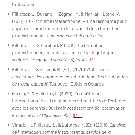
l’éducation.
Filliettaz, L., Durand, I., Zogmal, M. & Markaki-Lothe, V.
(2021). Le « schisme interactionnel », une ressource pour
apprendre aux frontières du travail et de la formation
professionnelle.
Recherches en Education
, 44.
Filliettaz, L., & Lambert, P. (2019). La formation
professionnelle, un point aveugle de la linguistique
sociale?.
Langage et société
, (3), 15-47. (
PDF
)
Filliettaz, L. & Zogmal, M. (Ed.) (2020).
Mobiliser et
développer des compétences interactionnelles en situation
de travail éducatif
. Toulouse : Editions Octarès
Garcia, S. & Filliettaz, L. (2020). Compétences
interactionnelles et relation des éducatrices de l’enfance
avec les parents : Quel réinvestissement de l’observation
en formation ?
Phronesis
,
9
(2).
(PDF)
Vinatier, I., Filliettaz, L. & Laforest, M. (Ed.) (2018).
L’analyse
de l’interaction comme instrument au service de la