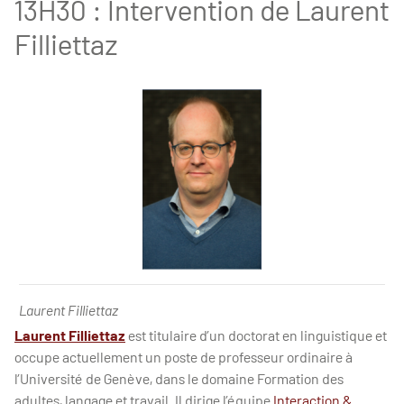
13H30 : Intervention de Laurent
Filliettaz
Laurent Filliettaz -
Laurent Filliettaz
Laurent Filliettaz
est titulaire d’un doctorat en linguistique et
occupe actuellement un poste de professeur ordinaire à
l’Université de Genève, dans le domaine Formation des
adultes, langage et travail. Il dirige l’équipe
Interaction &