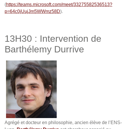
(
https://teams.microsoft.com/meet/33275582536513?
p=64c0jUujJm5WWmz58D
).
13H30 : Intervention de
Barthélemy Durrive
Agrégé et docteur en philosophie, ancien élève de l’ENS-