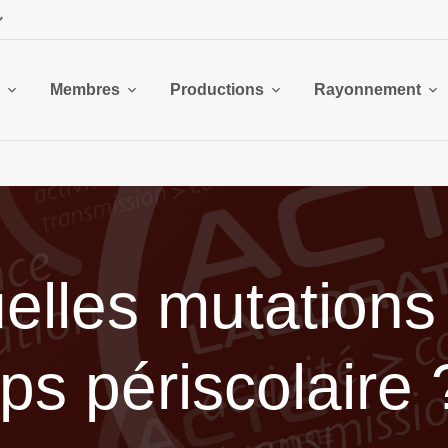
Membres
Productions
Rayonnement
uelles mutations
mps périscolaire 