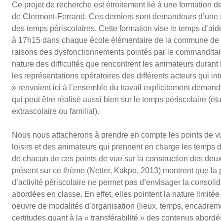
Ce projet de recherche est étroitement lié à une formation d
de Clermont-Ferrand. Ces derniers sont demandeurs d’une f
des temps périscolaires. Cette formation vise le temps d’aid
à 17h15 dans chaque école élémentaire de la commune de C
raisons des dysfonctionnements pointés par le commanditaire, 
nature des difficultés que rencontrent les animateurs durant 
les représentations opératoires des différents acteurs qui inte
» renvoient ici à l’ensemble du travail explicitement deman
qui peut être réalisé aussi bien sur le temps périscolaire (é
extrascolaire ou familial).
Nous nous attacherons à prendre en compte les points de v
loisirs et des animateurs qui prennent en charge les temps d’
de chacun de ces points de vue sur la construction des deux
présent sur ce thème (Netter, Kakpo, 2013) montrent que la p
d’activité périscolaire ne permet pas d’envisager la consol
abordées en classe. En effet, elles pointent la nature limité
oeuvre de modalités d’organisation (lieux, temps, encadremen
certitudes quant à la « transférabilité » des contenus abord