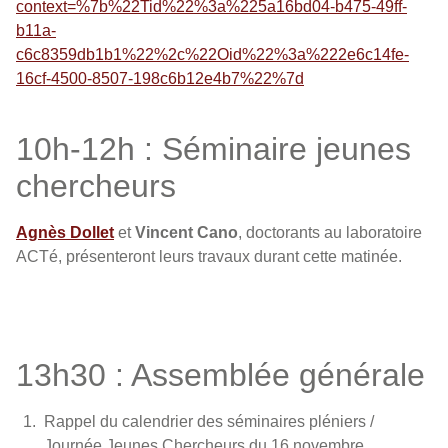
context=%7b%22Tid%22%3a%225a16bd04-b475-49ff-
b11a-
c6c8359db1b1%22%2c%22Oid%22%3a%222e6c14fe-
16cf-4500-8507-198c6b12e4b7%22%7d
10h-12h : Séminaire jeunes
chercheurs
Agnès Dollet
et
Vincent Cano
, doctorants au laboratoire
ACTé, présenteront leurs travaux durant cette matinée.
13h30 : Assemblée générale
Rappel du calendrier des séminaires pléniers /
Journée Jeunes Chercheurs du 16 novembre