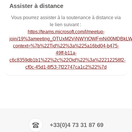
Assister à distance
Vous pourrez assister à la soutenance à distance via
le lien suivant :
https://teams.microsoft.com/l/meetup-
join/19%3ameeting_OTUxM2VjNWYtOWFmNi00MDBkLW
context=%7b%22Tid%22%3a%225a16bd04-b475-
49ff-b11a-
c6c8359db1b1%22%2c%22Oid%22%3a%22212258f2-
cf0c-45d1-8f53-7f22747ca1c2%22%7d
+33(0)4 73 31 87 69