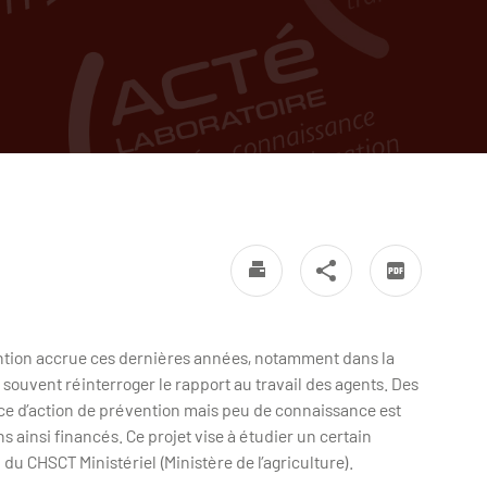
ttention accrue ces dernières années, notamment dans la
 souvent réinterroger le rapport au travail des agents. Des
ce d’action de prévention mais peu de connaissance est
ns ainsi financés. Ce projet vise à étudier un certain
du CHSCT Ministériel (Ministère de l’agriculture).