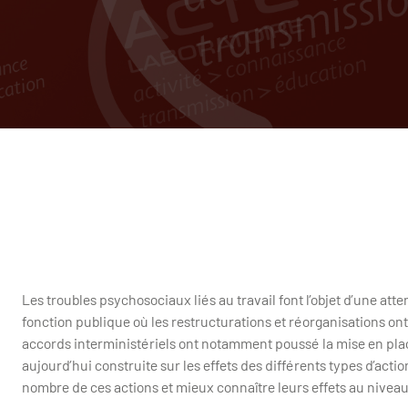
Les troubles psychosociaux liés au travail font l’objet d’une a
fonction publique où les restructurations et réorganisations ont
accords interministériels ont notamment poussé la mise en pla
aujourd’hui construite sur les effets des différents types d’actio
nombre de ces actions et mieux connaître leurs effets au niveau 