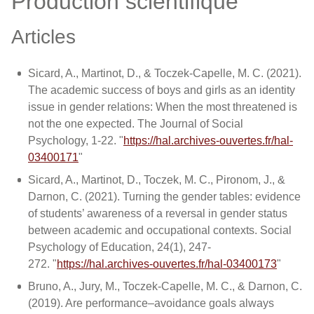
Production scientifique
Articles
Sicard, A., Martinot, D., & Toczek-Capelle, M. C. (2021).
The academic success of boys and girls as an identity
issue in gender relations: When the most threatened is
not the one expected. The Journal of Social
Psychology, 1-22. "
https://hal.archives-ouvertes.fr/hal-
03400171
"
Sicard, A., Martinot, D., Toczek, M. C., Pironom, J., &
Darnon, C. (2021). Turning the gender tables: evidence
of students’ awareness of a reversal in gender status
between academic and occupational contexts. Social
Psychology of Education, 24(1), 247-
272. "
https://hal.archives-ouvertes.fr/hal-03400173
"
Bruno, A., Jury, M., Toczek-Capelle, M. C., & Darnon, C.
(2019). Are performance–avoidance goals always