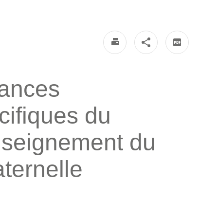
sances
ifiques du
enseignement du
ternelle