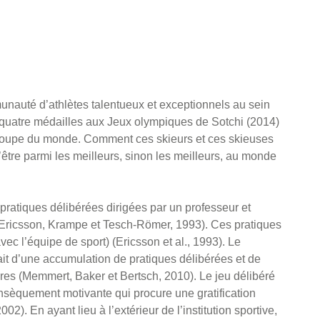
nauté d’athlètes talentueux et exceptionnels au sein
́ quatre médailles aux Jeux olympiques de Sotchi (2014)
a Coupe du monde. Comment ces skieurs et ces skieuses
’être parmi les meilleurs, sinon les meilleurs, au monde
pratiques délibérées dirigées par un professeur et
ce (Ericsson, Krampe et Tesch-Römer, 1993). Ces pratiques
vec l’équipe de sport) (Ericsson et al., 1993). Le
ait d’une accumulation de pratiques délibérées et de
res (Memmert, Baker et Bertsch, 2010). Le jeu délibéré
nsèquement motivante qui procure une gratification
02). En ayant lieu à l’extérieur de l’institution sportive,