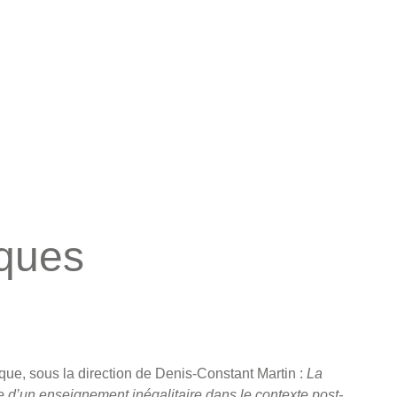
iques
ue, sous la direction de Denis-Constant Martin :
La
e d’un enseignement inégalitaire dans le contexte post-