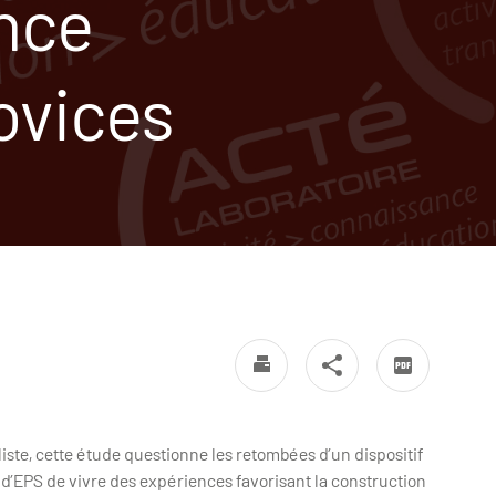
nce
ovices
iste, cette étude questionne les retombées d’un dispositif
d’EPS de vivre des expériences favorisant la construction