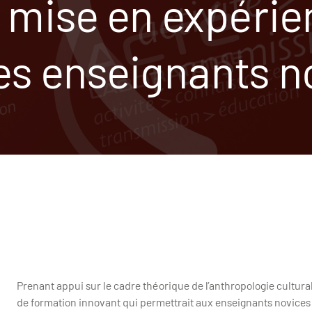
 mise en expérie
les enseignants n
Prenant appui sur le cadre théorique de l’anthropologie cultural
de formation innovant qui permettrait aux enseignants novices 