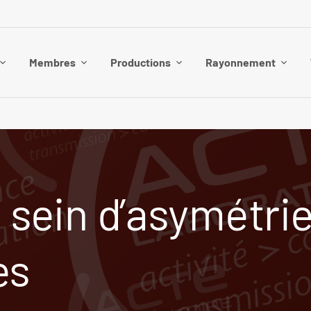
Membres
Productions
Rayonnement
u sein d’asymétri
es