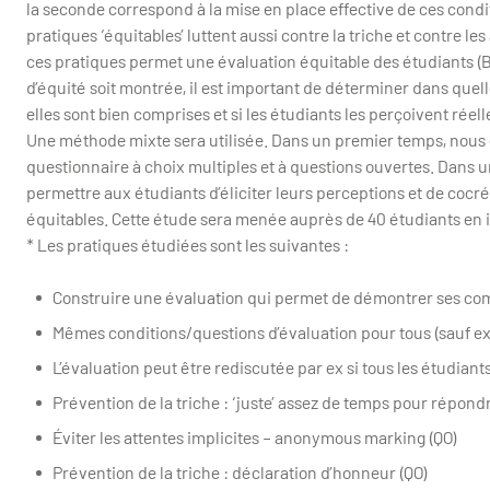
la seconde correspond à la mise en place effective de ces condit
pratiques ‘équitables’ luttent aussi contre la triche et contre l
ces pratiques permet une évaluation équitable des étudiants (Ba
d’équité soit montrée, il est important de déterminer dans quell
elles sont bien comprises et si les étudiants les perçoivent ré
Une méthode mixte sera utilisée. Dans un premier temps, nous e
questionnaire à choix multiples et à questions ouvertes. Dans
permettre aux étudiants d’éliciter leurs perceptions et de coc
équitables. Cette étude sera menée auprès de 40 étudiants en 
* Les pratiques étudiées sont les suivantes :
Construire une évaluation qui permet de démontrer ses co
Mêmes conditions/questions d’évaluation pour tous (sauf ex
L’évaluation peut être rediscutée par ex si tous les étudiant
Prévention de la triche : ‘juste’ assez de temps pour répon
Éviter les attentes implicites – anonymous marking (QO)
Prévention de la triche : déclaration d’honneur (QO)