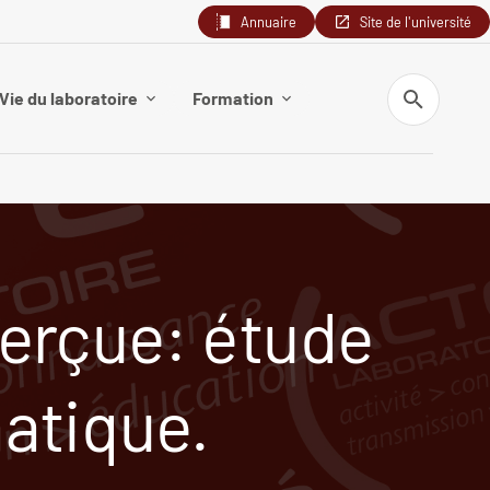
Annuaire
Site de l'université
Recherche
Vie du laboratoire
Formation
perçue: étude
matique.