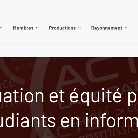
Membres
Productions
Rayonnement
uation et équité 
tudiants en infor