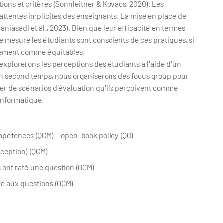
ions et critères (Sonnleitner & Kovacs, 2020). Les
es attentes implicites des enseignants. La mise en place de
niasadi et al., 2023). Bien que leur efficacité en termes
e mesure les étudiants sont conscients de ces pratiques, si
ellement comme équitables.
xplorerons les perceptions des étudiants à l'aide d'un
 un second temps, nous organiserons des focus group pour
réer de scénarios d'évaluation qu'ils perçoivent comme
informatique.
mpétences (QCM) – open-book policy (QO)
ception) (QCM)
s ont raté une question (QCM)
dre aux questions (QCM)