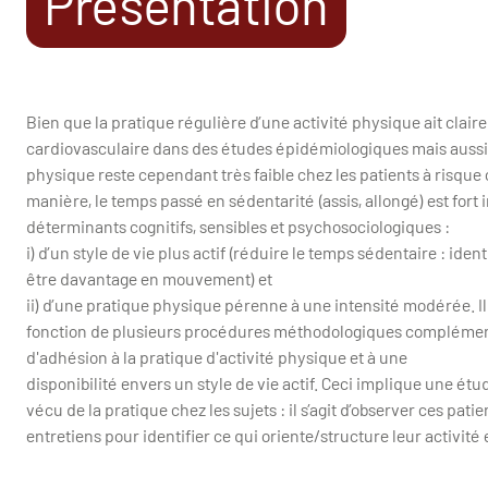
Présentation
Bien que la pratique régulière d’une activité physique ait cl
cardiovasculaire dans des études épidémiologiques mais aussi l
physique reste cependant très faible chez les patients à risqu
manière, le temps passé en sédentarité (assis, allongé) est fort im
déterminants cognitifs, sensibles et psychosociologiques :
i) d’un style de vie plus actif (réduire le temps sédentaire : ide
être davantage en mouvement) et
ii) d’une pratique physique pérenne à une intensité modérée. Il 
fonction de plusieurs procédures méthodologiques complémentai
d'adhésion à la pratique d'activité physique et à une
disponibilité envers un style de vie actif. Ceci implique une ét
vécu de la pratique chez les sujets : il s’agit d’observer ces pati
entretiens pour identifier ce qui oriente/structure leur activit