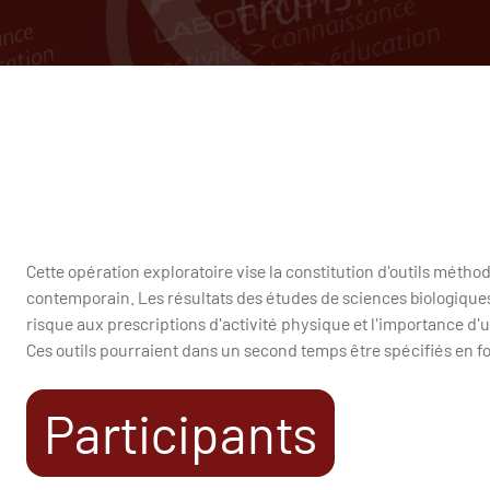
Cette opération exploratoire vise la constitution d'outils méth
contemporain. Les résultats des études de sciences biologique
risque aux prescriptions d'activité physique et l'importance d'un
Ces outils pourraient dans un second temps être spécifiés en 
Participants