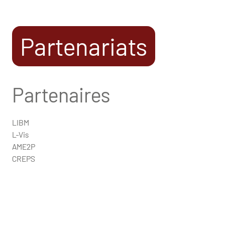
Partenariats
Partenaires
LIBM
L-Vis
AME2P
CREPS