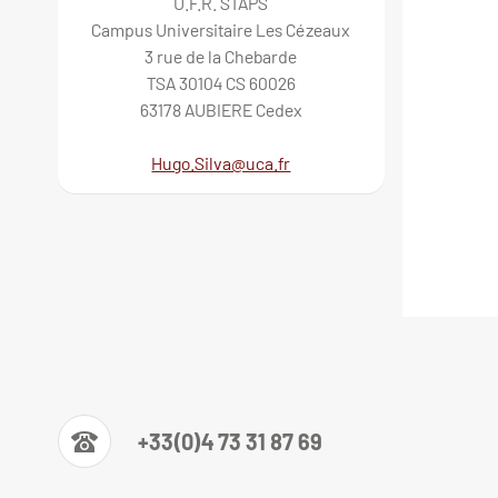
U.F.R. STAPS
Campus Universitaire Les Cézeaux
3 rue de la Chebarde
TSA 30104 CS 60026
63178 AUBIERE Cedex
Hugo.Silva@uca.fr
+33(0)4 73 31 87 69