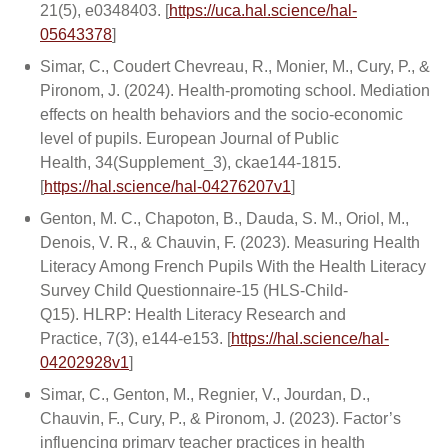
21(5), e0348403. [
https://uca.hal.science/hal-
05643378
]
Simar, C., Coudert Chevreau, R., Monier, M., Cury, P., &
Pironom, J. (2024). Health-promoting school. Mediation
effects on health behaviors and the socio-economic
level of pupils. European Journal of Public
Health, 34(Supplement_3), ckae144-1815.
[
https://hal.science/hal-04276207v1
]
Genton, M. C., Chapoton, B., Dauda, S. M., Oriol, M.,
Denois, V. R., & Chauvin, F. (2023). Measuring Health
Literacy Among French Pupils With the Health Literacy
Survey Child Questionnaire-15 (HLS-Child-
Q15). HLRP: Health Literacy Research and
Practice, 7(3), e144-e153. [
https://hal.science/hal-
04202928v1
]
Simar, C., Genton, M., Regnier, V., Jourdan, D.,
Chauvin, F., Cury, P., & Pironom, J. (2023). Factor’s
influencing primary teacher practices in health