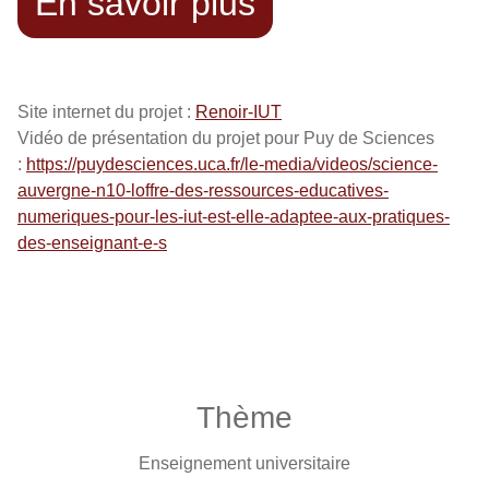
En savoir plus
Site internet du projet :
Renoir-IUT
Vidéo de présentation du projet pour Puy de Sciences
:
https://puydesciences.uca.fr/le-media/videos/science-
auvergne-n10-loffre-des-ressources-educatives-
numeriques-pour-les-iut-est-elle-adaptee-aux-pratiques-
des-enseignant-e-s
Thème
Enseignement universitaire