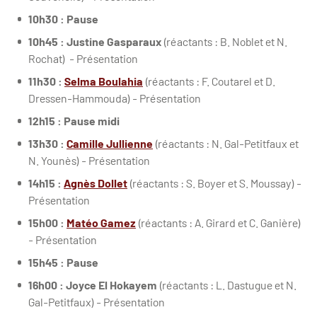
10h30 : Pause
10h45 :
Justine Gasparaux
(réactants : B. Noblet et N.
Rochat) - Présentation
11h30 :
Selma Boulahia
(réactants : F. Coutarel et D.
Dressen-Hammouda) - Présentation
12h15 : Pause midi
13h30 :
Camille Jullienne
(réactants : N. Gal-Petitfaux et
N. Younès) - Présentation
14h15 :
Agnès Dollet
(réactants : S. Boyer et S. Moussay) -
Présentation
15h00 :
Matéo Gamez
(réactants : A. Girard et C. Ganière)
- Présentation
15h45 : Pause
16h00 :
Joyce El Hokayem
(réactants : L. Dastugue et N.
Gal-Petitfaux) - Présentation