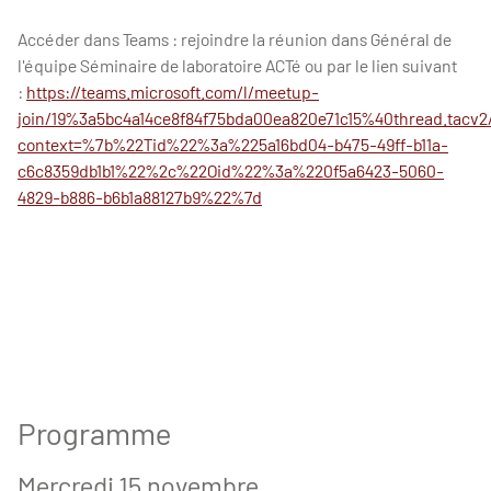
Accéder dans Teams : rejoindre la réunion dans Général de
l'équipe Séminaire de laboratoire ACTé ou par le lien suivant
:
https://teams.microsoft.com/l/meetup-
join/19%3a5bc4a14ce8f84f75bda00ea820e71c15%40thread.tacv
context=%7b%22Tid%22%3a%225a16bd04-b475-49ff-b11a-
c6c8359db1b1%22%2c%22Oid%22%3a%220f5a6423-5060-
4829-b886-b6b1a88127b9%22%7d
Programme
Mercredi 15 novembre